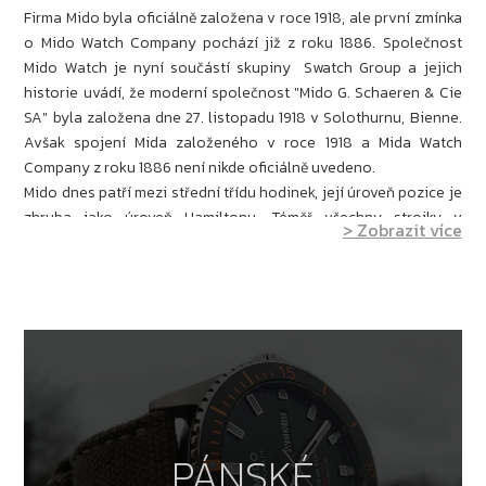
Firma Mido byla oficiálně založena v roce 1918, ale první zmínka
o Mido Watch Company pochází již z roku 1886. Společnost
Mido Watch je nyní součástí skupiny Swatch Group a jejich
historie uvádí, že moderní společnost "Mido G. Schaeren & Cie
SA" byla založena dne 27. listopadu 1918 v Solothurnu, Bienne.
Avšak spojení Mida založeného v roce 1918 a Mida Watch
Company z roku 1886 není nikde oficiálně uvedeno.
Mido dnes patří mezi střední třídu hodinek, její úroveň pozice je
zhruba jako úroveň Hamiltonu. Téměř všechny strojky v
> Zobrazit více
hodinkách Mido jsou automatické a Mido vyniká s certifikací
těchto strojků, čili COSC. COSC znamená, že strojky jsou po
dobu 14ti dnů regulovány v různých polohách a za různých
teplot na přesnost max. +6/-4 vteřiny denně. Mido také vyrábí
jedny z nejtenčích automatických hodinek na světě a celkově
Mido vyniká svojí vyjímečnou elegancí. Samozřejmě najdeme v
kolekci Mida i sportovní nebo sportovněelegantní hodinky,
nicméně elegance zde převládá. Mido je značka, která splňuje
do písmene rčení za dobré peníze špičková kvalita.
PÁNSKÉ