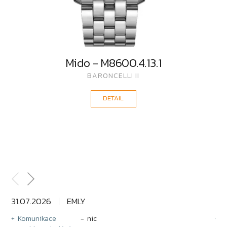
Mido - M8600.4.13.1
BARONCELLI II
DETAIL
31.07.2026
EMLY
30
Komunikace
nic
T