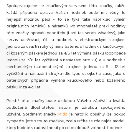
Spolupracujeme se značkovým servisem této značky, takže
každá případná oprava Vašich hodinek bude mít vždy tu
nejlepší možnou péči - to se týká také například výměn
originálních řemínků a náramků. Po mnohaleté praxi hodinky
této značky opravdu nepotřebují ani tak servis závadový, jako
servis udržovací, čili u hodinek s elektronickým strojkem
jednou za dva/tři roky výměna baterie, u hodinek s kaučukovým
či koženým páskem jednou za 4/5 let výměna pásku (popřípadě
jednou za 7/8 let vyčištění a namazání strojku) a u hodinek s
mechanickým (automatickým) strojkem jednou za 8 - 12 let
vyčištění a namazání strojku (dle typu strojku) a zase, jako u
bateriových případná výměna kaučukového nebo koženého
pásku 1x za 4-5 let.
Prestiž této značky bude ozdobou Vašeho zápěstí a kvalita
podložená dlouholetou historií je zárukou spokojeného
užívání. Sortiment značky
Mido
je natolik obsáhlý, že pokud
sympatizujete s touto značkou, zcela určitě se zde najde model,
který budete s radostí nosit po celou dobu životnosti hodinek.