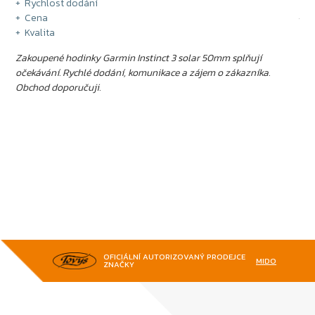
Rychlost dodání
S
Cena
n
Kvalita
Hoc
Zakoupené hodinky Garmin Instinct 3 solar 50mm splňují
Bed
očekávání. Rychlé dodání, komunikace a zájem o zákazníka.
ohn
Obchod doporučuji.
ID:
OFICIÁLNÍ AUTORIZOVANÝ PRODEJCE
MIDO
ZNAČKY