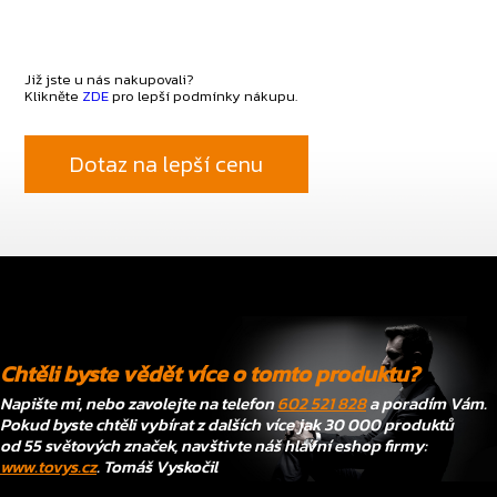
Již jste u nás nakupovali?
Klikněte
ZDE
pro lepší podmínky nákupu.
Dotaz na lepší cenu
Chtěli byste vědět více o tomto produktu?
Napište mi, nebo zavolejte na telefon
602 521 828
a poradím Vám.
Pokud byste chtěli vybírat z dalších více jak 30 000 produktů
od 55 světových značek, navštivte náš hlavní eshop firmy:
www.tovys.cz
. Tomáš Vyskočil