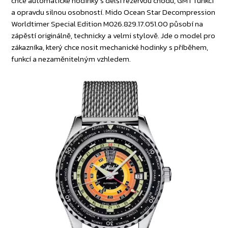
chce automatické hodinky s delší rezervou chodu, GMT funkcí
a opravdu silnou osobností. Mido Ocean Star Decompression
Worldtimer Special Edition M026.829.17.051.00 působí na
zápěstí originálně, technicky a velmi stylově. Jde o model pro
zákazníka, který chce nosit mechanické hodinky s příběhem,
funkcí a nezaměnitelným vzhledem.