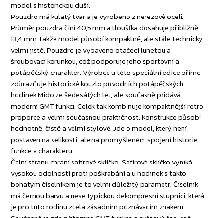
model s historickou duší.
Pouzdro má kulatý tvar a je vyrobeno z nerezové oceli.
Průměr pouzdra činí 40,5 mm a tloušťka dosahuje přibližně
13,4 mm, takže model působí kompaktně, ale stále technicky
velmi jistě. Pouzdro je vybaveno otáčecí lunetou a
šroubovací korunkou, což podporuje jeho sportovní a
potápěčský charakter. Výrobce u této speciální edice přímo
zdůrazňuje historické kouzlo původních potápěčských
hodinek Mido ze šedesátých let, ale současně přidává
moderní GMT funkci. Celek tak kombinuje kompaktnější retro
proporce a velmi současnou praktičnost. Konstrukce působí
hodnotně, čistě a velmi stylově. Jde o model, který není
postaven na velikosti, ale na promyšleném spojení historie,
funkce a charakteru.
Čelní stranu chrání safírové sklíčko. Safírové sklíčko vyniká
vysokou odolností proti poškrábání a u hodinek s takto
bohatým číselníkem je to velmi důležitý parametr. Číselník
má černou barvu a nese typickou dekompresní stupnici, která
je pro tuto rodinu zcela zásadním poznávacím znakem.
Současně je zde přítomna GMT funkce a světový čas, což