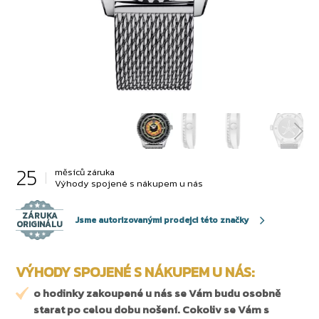
25
měsíců záruka
Výhody spojené s nákupem u nás
ZÁRUKA
Jsme autorizovanými prodejci této značky
ORIGINÁLU
VÝHODY SPOJENÉ S NÁKUPEM U NÁS:
o hodinky zakoupené u nás se Vám budu osobně
starat po celou dobu nošení. Cokoliv se Vám s