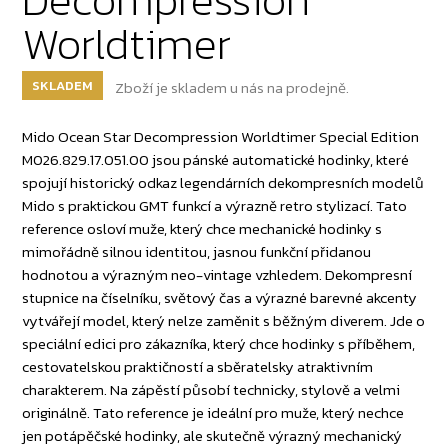
Worldtimer
SKLADEM
Zboží je skladem u nás na prodejně.
Mido Ocean Star Decompression Worldtimer Special Edition
M026.829.17.051.00 jsou pánské automatické hodinky, které
spojují historický odkaz legendárních dekompresních modelů
Mido s praktickou GMT funkcí a výrazně retro stylizací. Tato
reference osloví muže, který chce mechanické hodinky s
mimořádně silnou identitou, jasnou funkční přidanou
hodnotou a výrazným neo-vintage vzhledem. Dekompresní
stupnice na číselníku, světový čas a výrazné barevné akcenty
vytvářejí model, který nelze zaměnit s běžným diverem. Jde o
speciální edici pro zákazníka, který chce hodinky s příběhem,
cestovatelskou praktičností a sběratelsky atraktivním
charakterem. Na zápěstí působí technicky, stylově a velmi
originálně. Tato reference je ideální pro muže, který nechce
jen potápěčské hodinky, ale skutečně výrazný mechanický