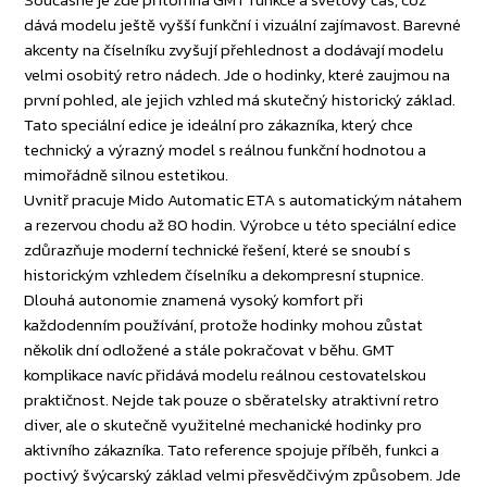
dává modelu ještě vyšší funkční i vizuální zajímavost. Barevné
akcenty na číselníku zvyšují přehlednost a dodávají modelu
velmi osobitý retro nádech. Jde o hodinky, které zaujmou na
první pohled, ale jejich vzhled má skutečný historický základ.
Tato speciální edice je ideální pro zákazníka, který chce
technický a výrazný model s reálnou funkční hodnotou a
mimořádně silnou estetikou.
Uvnitř pracuje Mido Automatic ETA s automatickým nátahem
a rezervou chodu až 80 hodin. Výrobce u této speciální edice
zdůrazňuje moderní technické řešení, které se snoubí s
historickým vzhledem číselníku a dekompresní stupnice.
Dlouhá autonomie znamená vysoký komfort při
každodenním používání, protože hodinky mohou zůstat
několik dní odložené a stále pokračovat v běhu. GMT
komplikace navíc přidává modelu reálnou cestovatelskou
praktičnost. Nejde tak pouze o sběratelsky atraktivní retro
diver, ale o skutečně využitelné mechanické hodinky pro
aktivního zákazníka. Tato reference spojuje příběh, funkci a
poctivý švýcarský základ velmi přesvědčivým způsobem. Jde