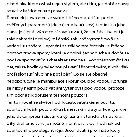
o hodinky, které osloví nejen stylem, ale i tím, jak dobře dávají
smysl v každodenním provozu.
Řemínek je vyroben ze syntetického materiálu, podle
ověřených parametrů jde o černý kaučukový řemínek, a jeho
barva je černá. Výrobce zároveň uvádí, že součástí balení je
také náhradní ocelový milánský tah, což výrazně zvyšuje
variabilitu nošení. Zapínání na základním řemínku je řešeno
pomocí trnové spony, která je odolná, jednoduchá a dobře se
hodí ke sportovnímu charakteru modelu. Vodotěsnost činí 20
bar, takže hodinky zvládnou plavání i šnorchlování, nikoli však
profesionální hlubinné potápění. Co se ale obecně
nedoporučuje, je manipulace s korunkou pod vodou. Korunka
se nikdy nesmí používat ani vytahovat pod vodou, protože
tím dochází k porušení těsnosti pouzdra.
Tento model se skvěle hodí k cestovatelskému outfitu,
sportovní košili, polo tričku i k městskému stylu, kde vynikne
jeho dekompresní číselník a výrazná historická atmosféra.
Díky druhému tahu je možné měnit charakter hodinek od
sportovního po elegantnější. Jsou ideální pro muže, který