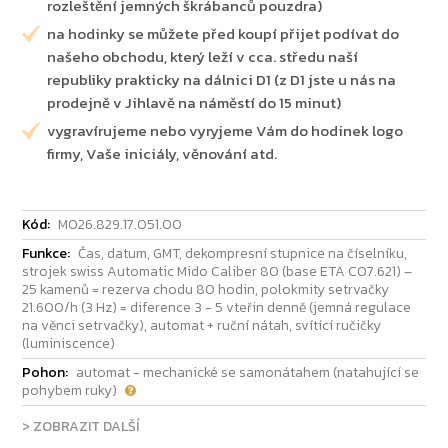
rozleštění jemných škrábanců pouzdra)
na hodinky se můžete před koupí přijet podívat do
našeho obchodu, který leží v cca. středu naší
republiky prakticky na dálnici D1 (z D1 jste u nás na
prodejně v Jihlavě na náměstí do 15 minut)
vygravírujeme nebo vyryjeme Vám do hodinek logo
firmy, Vaše iniciály, věnování atd.
Kód:
M026.829.17.051.00
Funkce:
Čas, datum, GMT, dekompresní stupnice na číselníku,
strojek swiss Automatic Mido Caliber 80 (base ETA C07.621) –
25 kamenů = rezerva chodu 80 hodin, polokmity setrvačky
21.600/h (3 Hz) = diference 3 - 5 vteřin denně (jemná regulace
na věnci setrvačky), automat + ruční nátah, svítící ručičky
(luminiscence)
Pohon:
automat - mechanické se samonátahem (natahující se
pohybem ruky)
> ZOBRAZIT DALŠÍ