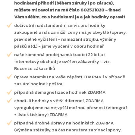
hodinkami přihodí (během záruky i po záruce),
můžete mi zavolat na mé číslo 602521828 - ihned
Vám sdělím, co s hodinkami je a jak hodinky opravit
doživotní nadstandardní servis pro hodinky
zakoupené u nás za nižší ceny než je obvyklé (opravy,
pravidelné vyčištění + namazání strojku, výměny
pásků atd.) - jsme vyučeni v oboru hodinář
naše kamenná prodejna má tradici 22 let a i
internetový obchod je ověřen zákazníky - viz.
Recenze zákazníků
úprava náramku na Vaše zápěstí ZDARMA i v případě
zaslání hodinek poštou
případná demagnetizace hodinek ZDARMA
chodí-li hodinky s větší diferencí, ZDARMA
vyregulujeme na nejvyšší možnou přesnost (vibrograf
+ lístek tiskárny) ZDARMA
případné drobné úpravy na hodinkách ZDARMA
(výměna stěžejky, za čas napružení zapínací spony,