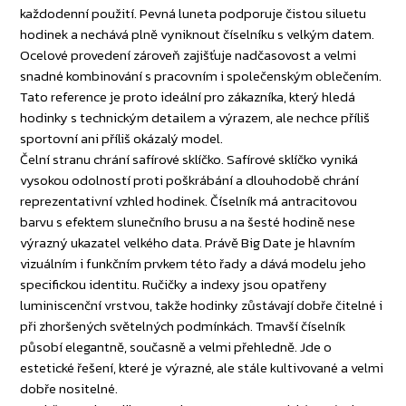
každodenní použití. Pevná luneta podporuje čistou siluetu
hodinek a nechává plně vyniknout číselníku s velkým datem.
Ocelové provedení zároveň zajišťuje nadčasovost a velmi
snadné kombinování s pracovním i společenským oblečením.
Tato reference je proto ideální pro zákazníka, který hledá
hodinky s technickým detailem a výrazem, ale nechce příliš
sportovní ani příliš okázalý model.
Čelní stranu chrání safírové sklíčko. Safírové sklíčko vyniká
vysokou odolností proti poškrábání a dlouhodobě chrání
reprezentativní vzhled hodinek. Číselník má antracitovou
barvu s efektem slunečního brusu a na šesté hodině nese
výrazný ukazatel velkého data. Právě Big Date je hlavním
vizuálním i funkčním prvkem této řady a dává modelu jeho
specifickou identitu. Ručičky a indexy jsou opatřeny
luminiscenční vrstvou, takže hodinky zůstávají dobře čitelné i
při zhoršených světelných podmínkách. Tmavší číselník
působí elegantně, současně a velmi přehledně. Jde o
estetické řešení, které je výrazné, ale stále kultivované a velmi
dobře nositelné.