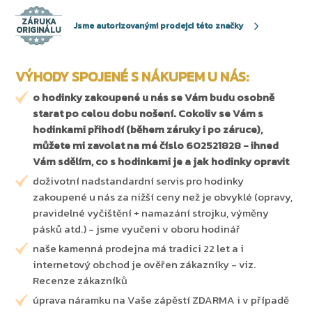
ZÁRUKA
Jsme autorizovanými prodejci této značky
ORIGINÁLU
VÝHODY SPOJENÉ S NÁKUPEM U NÁS:
o hodinky zakoupené u nás se Vám budu osobně
starat po celou dobu nošení. Cokoliv se Vám s
hodinkami přihodí (během záruky i po záruce),
můžete mi zavolat na mé číslo 602521828 - ihned
Vám sdělím, co s hodinkami je a jak hodinky opravit
doživotní nadstandardní servis pro hodinky
zakoupené u nás za nižší ceny než je obvyklé (opravy,
pravidelné vyčištění + namazání strojku, výměny
pásků atd.) - jsme vyučeni v oboru hodinář
naše kamenná prodejna má tradici 22 let a i
internetový obchod je ověřen zákazníky - viz.
Recenze zákazníků
úprava náramku na Vaše zápěstí ZDARMA i v případě