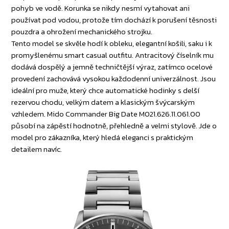
pohyb ve vodě. Korunka se nikdy nesmí vytahovat ani
používat pod vodou, protože tím dochází k porušení těsnosti
pouzdra a ohrožení mechanického strojku.
Tento model se skvěle hodí k obleku, elegantní košili, saku i k
promyšlenému smart casual outfitu. Antracitový číselník mu
dodává dospělý a jemně techničtější výraz, zatímco ocelové
provedení zachovává vysokou každodenní univerzálnost. Jsou
ideální pro muže, který chce automatické hodinky s delší
rezervou chodu, velkým datem a klasickým švýcarským
vzhledem. Mido Commander Big Date M021.626.11.061.00
působí na zápěstí hodnotně, přehledně a velmi stylově. Jde o
model pro zákazníka, který hledá eleganci s praktickým
detailem navíc.