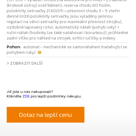
(krokové ústrojí ocel/kámen), rezerva chodu 80 hodin,
polokmity setrvačky 21.600/h = přesnost chodu 3 - 5 vteřin
denně (nižší polokmity setrvačky jsou vyladěny jemnou
regulací na věnci setrvačky pro maximální přesnost strojku),
ozdobně lapovaný rotor, automatický nátah (pohyb ruky) +
ruční nátah (hodinky lze také natahovat i korunkou)), průhledné
zadní víčko pro náhled na strojek, svítící ručičky a indexy
Pohon:
automat - mechanické se samonátahem (natahující se
pohybem ruky)
> ZOBRAZIT DALŠÍ
Již jste u nás nakupovali?
Klikněte
ZDE
pro lepší podmínky nákupu.
Dotaz na lepší cenu