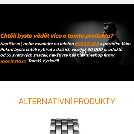
Chtěli byste vědět více o tomto produktu?
Napište mi, nebo zavolejte na telefon
602 521 828
a poradím Vám.
Pokud byste chtěli vybírat z dalších více jak 30 000 produktů
od 55 světových značek, navštivte náš hlavní eshop firmy:
www.tovys.cz
. Tomáš Vyskočil
ALTERNATIVNÍ PRODUKTY