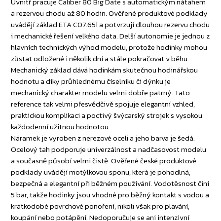
Uvnitř pracuje Caliber 80 Big Date s automatickým nátahem
a rezervou chodu až 80 hodin. Ověřené produktové podklady
uvádějí základ ETA C07.651 a potvrzují dlouhou rezervu chodu
i mechanické řešení velkého data. Delší autonomie je jednou z
hlavních technických výhod modelu, protože hodinky mohou
zůstat odložené i několik dní a stále pokračovat v běhu.
Mechanický základ dává hodinkám skutečnou hodinářskou
hodnotu a díky průhlednému číselníku či dýnku je
mechanický charakter modelu velmi dobře patrný. Tato
reference tak velmi přesvědčivě spojuje elegantní vzhled,
praktickou komplikaci a poctivý švýcarský strojek s vysokou
každodenní užitnou hodnotou.
Náramek je vyroben z nerezové oceli a jeho barva je šedá.
Ocelový tah podporuje univerzálnost a nadčasovost modelu
a současně působí velmi čistě. Ověřené české produktové
podklady uvádějí motýlkovou sponu, která je pohodlná,
bezpečná a elegantní při běžném používání. Vodotěsnost činí
5 bar, takže hodinky jsou vhodné pro běžný kontakt s vodou a
krátkodobé povrchové ponoření, nikoli však pro plavání,
koupání nebo potápění. Nedoporučuje se ani intenzivní