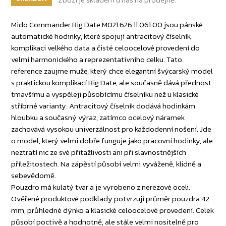
Mido Commander Big Date M021.626.11.061.00 jsou pánské
automatické hodinky, které spojují antracitový číselník,
komplikaci velkého data a čisté celoocelové provedení do
velmi harmonického a reprezentativního celku. Tato
reference zaujme muže, který chce elegantní švýcarský model
s praktickou komplikací Big Date, ale současně dává přednost
tmavšímu a vyspěleji působícímu číselníku než u klasické
stříbrné varianty. Antracitový číselník dodává hodinkám
hloubku a současný výraz, zatímco ocelový náramek
zachovává vysokou univerzálnost pro každodenní nošení. Jde
o model, který velmi dobře funguje jako pracovní hodinky, ale
neztratí nic ze své přitažlivosti ani při slavnostnějších
příležitostech. Na zápěstí působí velmi vyváženě, klidně a
sebevědomě.
Pouzdro má kulatý tvar a je vyrobeno z nerezové oceli.
Ověřené produktové podklady potvrzují průměr pouzdra 42
mm, průhledné dýnko a klasické celoocelové provedení. Celek
působí poctivě a hodnotně, ale stále velmi nositelně pro