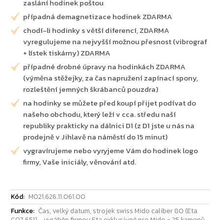
zaslání hodinek poštou
případná demagnetizace hodinek ZDARMA
chodí-li hodinky s větší diferencí, ZDARMA
vyregulujeme na nejvyšší možnou přesnost (vibrograf
+ lístek tiskárny) ZDARMA
případné drobné úpravy na hodinkách ZDARMA
(výměna stěžejky, za čas napružení zapínací spony,
rozleštění jemných škrábanců pouzdra)
na hodinky se můžete před koupí přijet podívat do
našeho obchodu, který leží v cca. středu naší
republiky prakticky na dálnici D1 (z D1 jste u nás na
prodejně v Jihlavě na náměstí do 15 minut)
vygravírujeme nebo vyryjeme Vám do hodinek logo
firmy, Vaše iniciály, věnování atd.
Kód:
M021.626.11.061.00
Funkce:
Čas, velký datum, strojek swiss Mido caliber 80 (Eta
C07.651) - vyráběn firmou Eta exklusivně pro Mido = 25 kamenů