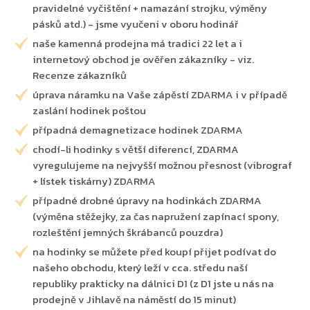
pravidelné vyčištění + namazání strojku, výměny
pásků atd.) - jsme vyučeni v oboru hodinář
naše kamenná prodejna má tradici 22 let a i
internetový obchod je ověřen zákazníky - viz.
Recenze zákazníků
úprava náramku na Vaše zápěstí ZDARMA i v případě
zaslání hodinek poštou
případná demagnetizace hodinek ZDARMA
chodí-li hodinky s větší diferencí, ZDARMA
vyregulujeme na nejvyšší možnou přesnost (vibrograf
+ lístek tiskárny) ZDARMA
případné drobné úpravy na hodinkách ZDARMA
(výměna stěžejky, za čas napružení zapínací spony,
rozleštění jemných škrábanců pouzdra)
na hodinky se můžete před koupí přijet podívat do
našeho obchodu, který leží v cca. středu naší
republiky prakticky na dálnici D1 (z D1 jste u nás na
prodejně v Jihlavě na náměstí do 15 minut)