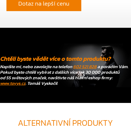
Dotaz na lepší cenu
Chtěli byste vědět více o tomto produktu?
Napište mi, nebo zavolejte na telefon
602 521 828
a poradím Vám.
Pokud byste chtěli vybírat z dalších více jak 30 000 produktů
od 55 světových značek, navštivte náš hlavní eshop firmy:
www.tovys.cz
. Tomáš Vyskočil
ALTERNATIVNÍ PRODUKTY