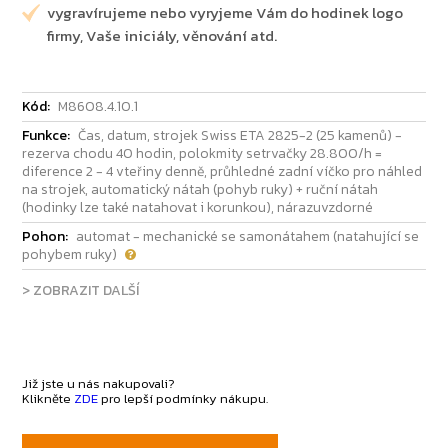
vygravírujeme nebo vyryjeme Vám do hodinek logo
firmy, Vaše iniciály, věnování atd.
Kód:
M8608.4.10.1
Funkce:
Čas, datum, strojek Swiss ETA 2825-2 (25 kamenů) -
rezerva chodu 40 hodin, polokmity setrvačky 28.800/h =
diference 2 - 4 vteřiny denně, průhledné zadní víčko pro náhled
na strojek, automatický nátah (pohyb ruky) + ruční nátah
(hodinky lze také natahovat i korunkou), nárazuvzdorné
Pohon:
automat - mechanické se samonátahem (natahující se
pohybem ruky)
> ZOBRAZIT DALŠÍ
Již jste u nás nakupovali?
Klikněte
ZDE
pro lepší podmínky nákupu.