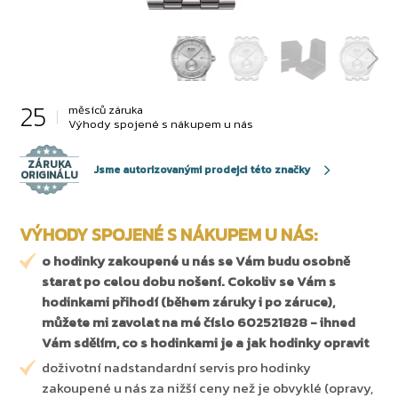
25
měsíců záruka
Výhody spojené s nákupem u nás
ZÁRUKA
Jsme autorizovanými prodejci této značky
ORIGINÁLU
VÝHODY SPOJENÉ S NÁKUPEM U NÁS:
o hodinky zakoupené u nás se Vám budu osobně
starat po celou dobu nošení. Cokoliv se Vám s
hodinkami přihodí (během záruky i po záruce),
můžete mi zavolat na mé číslo 602521828 - ihned
Vám sdělím, co s hodinkami je a jak hodinky opravit
doživotní nadstandardní servis pro hodinky
zakoupené u nás za nižší ceny než je obvyklé (opravy,