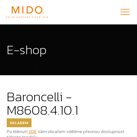
E-shop
Baroncelli -
M8608.4.10.1
SKLADEM
Po kliknutí
ZDE
Vám obratem sdělíme přesnou dostupnost
tohoto modelu.