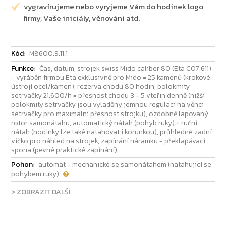
vygravírujeme nebo vyryjeme Vám do hodinek logo
firmy, Vaše iniciály, věnování atd.
Kód:
M8600.9.11.1
Funkce:
Čas, datum, strojek swiss Mido caliber 80 (Eta C07.611)
- vyráběn firmou Eta exklusivně pro Mido = 25 kamenů (krokové
ústrojí ocel/kámen), rezerva chodu 80 hodin, polokmity
setrvačky 21.600/h = přesnost chodu 3 - 5 vteřin denně (nižší
polokmity setrvačky jsou vyladěny jemnou regulací na věnci
setrvačky pro maximální přesnost strojku), ozdobně lapovaný
rotor samonátahu, automatický nátah (pohyb ruky) + ruční
nátah (hodinky lze také natahovat i korunkou), průhledné zadní
víčko pro náhled na strojek, zapínání náramku - překlapávací
spona (pevné praktické zapínání)
Pohon:
automat - mechanické se samonátahem (natahující se
pohybem ruky)
> ZOBRAZIT DALŠÍ