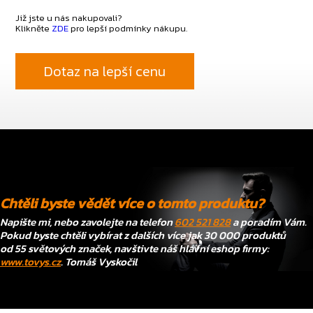
Již jste u nás nakupovali?
Klikněte
ZDE
pro lepší podmínky nákupu.
Dotaz na lepší cenu
Chtěli byste vědět více o tomto produktu?
Napište mi, nebo zavolejte na telefon
602 521 828
a poradím Vám.
Pokud byste chtěli vybírat z dalších více jak 30 000 produktů
od 55 světových značek, navštivte náš hlavní eshop firmy:
www.tovys.cz
. Tomáš Vyskočil