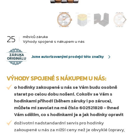
25
měsíců záruka
Výhody spojené s nákupem u nás
ZÁRUKA
Jsme autorizovanými prodejci této značky
ORIGINÁLU
VÝHODY SPOJENÉ S NÁKUPEM U NÁS:
o hodinky zakoupené u nás se Vám budu osobně
starat po celou dobu nošení. Cokoliv se Vám s
hodinkami přihodí (během záruky i po záruce),
můžete mi zavolat na mé číslo 602521828 - ihned
Vám sdělím, co s hodinkami je a jak hodinky opravit
doživotní nadstandardní servis pro hodinky
zakoupené u nás za nižší ceny než je obvyklé (opravy,