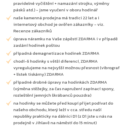
pravidelné vyčištění + namazání strojku, výměny
pásků atd.) - jsme vyučeni v oboru hodinář
naše kamenná prodejna má tradici 22 let a i
internetový obchod je ověřen zákazníky - viz.
Recenze zákazníků
úprava náramku na Vaše zápěstí ZDARMA i v případě
zaslání hodinek poštou
případná demagnetizace hodinek ZDARMA
chodí-li hodinky s větší diferencí, ZDARMA
vyregulujeme na nejvyšší možnou přesnost (vibrograf
+ lístek tiskárny) ZDARMA
případné drobné úpravy na hodinkách ZDARMA
(výměna stěžejky, za čas napružení zapínací spony,
rozleštění jemných škrábanců pouzdra)
na hodinky se můžete před koupí přijet podívat do
našeho obchodu, který leží v cca. středu naší
republiky prakticky na dálnici D1 (z D1 jste u nás na
prodejně v Jihlavě na náměstí do 15 minut)